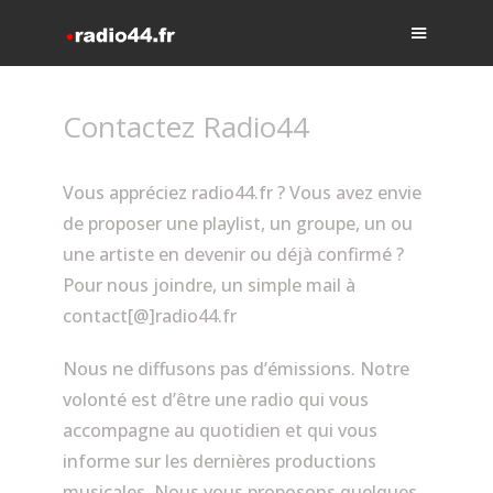
Contactez Radio44
Vous appréciez radio44.fr ? Vous avez envie
de proposer une playlist, un groupe, un ou
une artiste en devenir ou déjà confirmé ?
Pour nous joindre, un simple mail à
contact[@]radio44.fr
Nous ne diffusons pas d’émissions. Notre
volonté est d’être une radio qui vous
accompagne au quotidien et qui vous
informe sur les dernières productions
musicales. Nous vous proposons quelques